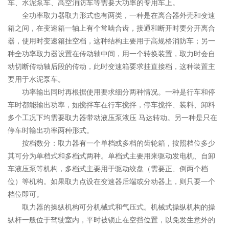
车、水泥泵车、高空消防车等需要大功率的专用车上。
全功率取力器取力形式也有两类，一种是在离合器外壳和变速
箱之间，在变速箱一轴上有个常啮合齿，接通和断开时要分开离合
器，使用时变速箱挂空档，这种结构主要用于高规格消防车；另一
种全功率取力器设置在传动轴中间，用一个转换装置，取力时会自
动切断传动轴后段的传动，此时变速箱要求挂直接档，这种装置主
要用于水泥泵车。
功率输出同时再根据使用要求细分两种情况。一种是行车和停
车时都能输出功率，如搅拌车在行车搅拌，停车搅拌、装料、卸料
多个工况下均需要取力器带动液压泵液压 马达转动。另一种是只在
停车时输出功率两种形式。
按档数分：取力器有一个单档或多档的齿轮箱，按照档位多少
其可分为单档式和多档式两种。单档式主要用来驱动发电机、自卸
车液压泵等机构，多档式主要用于驱动绞盘（需要正、倒两个档
位）等机构。如果取力点设在变速器后端或分动器上，则只要一个
档位即可。
取力器的操纵机构可分机械式和气压式。机械式操纵机构的操
纵杆一般位于驾驶室内，平时被锁止在空挡位置，以免发生意外的