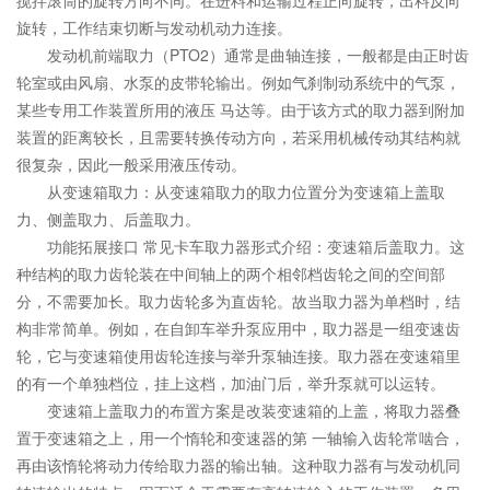
搅拌滚筒的旋转方向不同。在进料和运输过程正向旋转，出料反向
旋转，工作结束切断与发动机动力连接。
发动机前端取力（PTO2）通常是曲轴连接，一般都是由正时齿
轮室或由风扇、水泵的皮带轮输出。例如气刹制动系统中的气泵，
某些专用工作装置所用的液压 马达等。由于该方式的取力器到附加
装置的距离较长，且需要转换传动方向，若采用机械传动其结构就
很复杂，因此一般采用液压传动。
从变速箱取力：从变速箱取力的取力位置分为变速箱上盖取
力、侧盖取力、后盖取力。
功能拓展接口 常见卡车取力器形式介绍：变速箱后盖取力。这
种结构的取力齿轮装在中间轴上的两个相邻档齿轮之间的空间部
分，不需要加长。取力齿轮多为直齿轮。故当取力器为单档时，结
构非常简单。例如，在自卸车举升泵应用中，取力器是一组变速齿
轮，它与变速箱使用齿轮连接与举升泵轴连接。取力器在变速箱里
的有一个单独档位，挂上这档，加油门后，举升泵就可以运转。
变速箱上盖取力的布置方案是改装变速箱的上盖，将取力器叠
置于变速箱之上，用一个惰轮和变速器的第 一轴输入齿轮常啮合，
再由该惰轮将动力传给取力器的输出轴。这种取力器有与发动机同