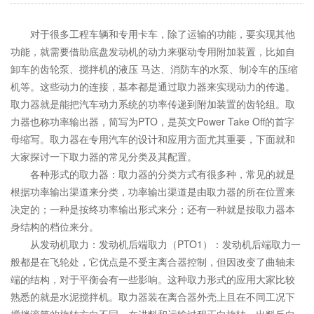
对于很多工程车辆和专用卡车，除了运输的功能，要实现其他
功能，就需要借助底盘发动机的动力来驱动专用附加装置，比如自
卸车的齿轮泵、搅拌机的液压 马达、消防车的水泵、制冷车的压缩
机等。这些动力的连接，基本都是通过取力器来实现动力的传递。
取力器就是能把汽车动力系统的功率传递到附加装置的齿轮组。取
力器也称功率输出器，简写为PTO，是英文Power Take Off的首字
母缩写。取力器在专用汽车的设计和应用方面尤其重要，下面就和
大家探讨一下取力器的常见分类及其配置。
各种形式的取力器：取力器的分类方式有很多种，常见的就是
根据功率输出渠道来分类，功率输出渠道是由取力器的所在位置来
决定的；一种是按终功率输出形式来分；还有一种就是按取力器本
身结构的档位来分。
从发动机取力：发动机后端取力（PTO1）：发动机后端取力一
般都是在飞轮处，它优点是不受主离合器控制，但因改变了曲轴未
端的结构，对于平衡会有一些影响。这种取力形式的应用大家比较
熟悉的就是水泥搅拌机。取力器装在离合器外壳上且在不同工况下