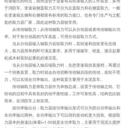
转速输出的特点，因而适合于需要有高转速输入的工作装置，多用
于消防车。变速箱侧盖取力又可分为左盖取力和右侧盖取力。一般
在变速箱左侧和右侧都留有标准的取力接口。也有专门生产与之配
套的取力器厂家，因此这种取力器较常用。
从传动轴取力：从传动轴取力可以从分动器或者传动轴输出功
率。对于有分动器的汽车底盘，可用分动器取力方式。
当从分动器输入轴取力齿轮取力时，其转速和扭矩变化也很
大，取力器用单档即可满足要求。多用于液罐车、绞盘、液压起重
机或木材装卸起重机的液压泵。
当从分动器输入轴后端取力时，先把变速箱挂直接档，再通过
一个转换装置，取力时就会自动切断传动轴后段的传动，齿轮不受
力，可以实现全功率输出。这种装置主要用于水泥泵车。
传动轴取力是将取力器作为单独总成，设置于传动轴之间。它
转动的过程中具有良好的动平衡性能，工作可靠性高，结构也比较
简单。在消防车上有应用。
按功率输出分：取力器按功率输出形式可分为部分功率输出和
全功率输出两种。全功率输出下可以得到发动机更大扭矩。根据取
力器本的身速比i来看i=1.00就是全功率取力，主要用于混泥土搅拌