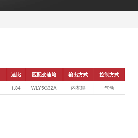
速比
匹配变速箱
输出方式
控制方式
1.34
WLY5G32A
内花键
气动