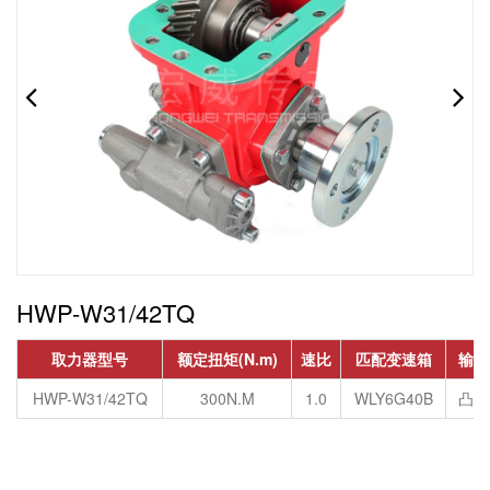
HWP-W31/42TQ
取力器型号
额定扭矩(N.m)
速比
匹配变速箱
输出
HWP-W31/42TQ
300N.M
1.0
WLY6G40B
凸缘