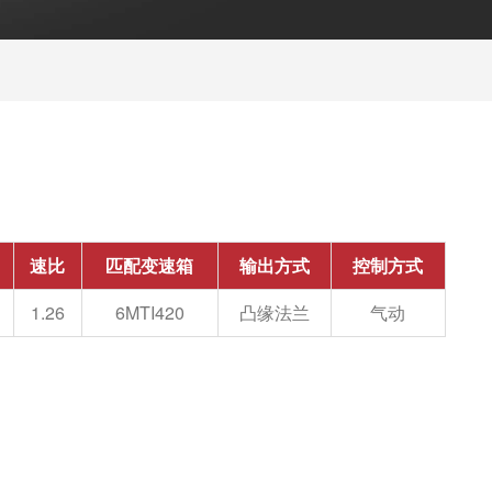
速比
匹配变速箱
输出方式
控制方式
1.26
6MTI420
凸缘法兰
气动